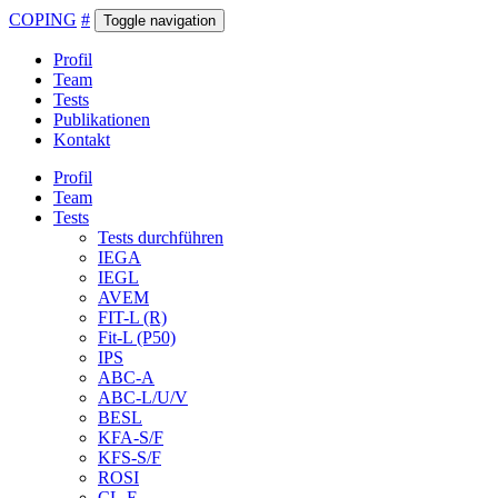
COPING
#
Toggle navigation
Profil
Team
Tests
Publikationen
Kontakt
Profil
Team
Tests
Tests durchführen
IEGA
IEGL
AVEM
FIT-L (R)
Fit-L (P50)
IPS
ABC-A
ABC-L/U/V
BESL
KFA-S/F
KFS-S/F
ROSI
CL-E