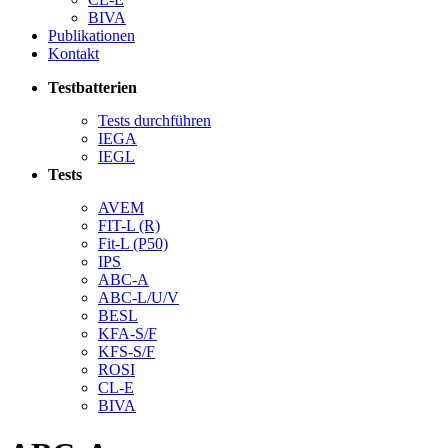
BIVA
Publikationen
Kontakt
Testbatterien
Tests durchführen
IEGA
IEGL
Tests
AVEM
FIT-L (R)
Fit-L (P50)
IPS
ABC-A
ABC-L/U/V
BESL
KFA-S/F
KFS-S/F
ROSI
CL-E
BIVA