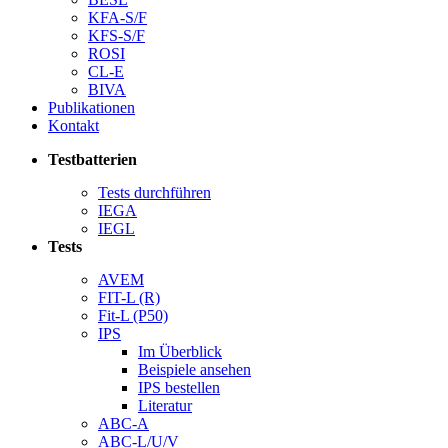
KFA-S/F
KFS-S/F
ROSI
CL-E
BIVA
Publikationen
Kontakt
Testbatterien
Tests durchführen
IEGA
IEGL
Tests
AVEM
FIT-L (R)
Fit-L (P50)
IPS
Im Überblick
Beispiele ansehen
IPS bestellen
Literatur
ABC-A
ABC-L/U/V