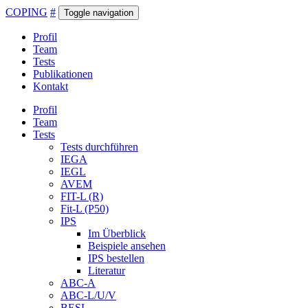
COPING
#
Toggle navigation
Profil
Team
Tests
Publikationen
Kontakt
Profil
Team
Tests
Tests durchführen
IEGA
IEGL
AVEM
FIT-L (R)
Fit-L (P50)
IPS
Im Überblick
Beispiele ansehen
IPS bestellen
Literatur
ABC-A
ABC-L/U/V
BESL